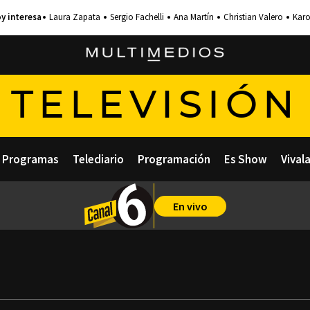
Laura Zapata
Sergio Fachelli
Ana Martín
Christian Valero
Karo
TELEVISIÓN
Programas
Telediario
Programación
Es Show
Vival
En vivo