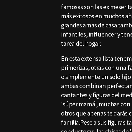
famosas son las ex meserit
más exitosos en muchos añ
grandes amas de casa tamb
infantiles, influencer y te
tarea del hogar.
En esta extensa lista tene
primerizas, otras con una f
o simplemente un solo hij
ambas combinan perfectame
cantantes y figuras del medi
'súper mamá', muchas con h
otros que apenas te darás 
familia.Pese a sus figuras t
conductoras, las chicas de 