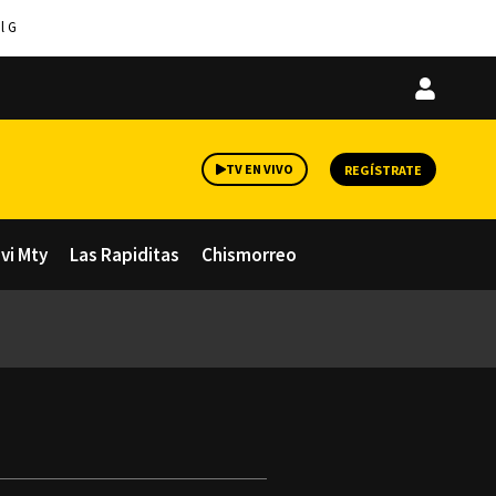
l G
Iniciar
sesión
TV EN VIVO
REGÍSTRATE
avi Mty
Las Rapiditas
Chismorreo