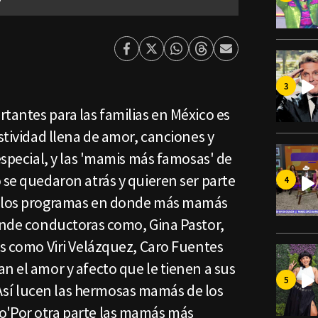
'
Facebook
Twitter
Whatsapp
Threads
Enviar
por
Email
tantes para las familias en México es
estividad llena de amor, canciones y
especial, y las 'mamis más famosas' de
 se quedaron atrás y quieren ser parte
e los programas en donde más mamás
donde conductoras como, Gina Pastor,
as como Viri Velázquez, Caro Fuentes
n el amor y afecto que le tienen a sus
í lucen las hermosas mamás de los
o'Por otra parte las mamás más