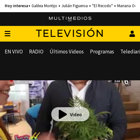
Galilea Montijo
Julián Figueroa
"El Recodo"
Mariana Och
TELEVISIÓN
EN VIVO
RADIO
Últimos Videos
Programas
Telediar
Video