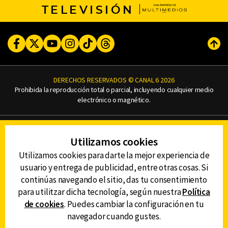
TELEVISIÓN
Facebook
Twitter
Youtube
Instagram
TikTok
Threads
Subi
DERECHOS RESERVADOS © CANAL 6 2026
Prohibida la reproducción total o parcial, incluyendo cualquier medio
electrónico o magnético.
CONTACTO
Utilizamos cookies
AVISO DE PRIVACIDAD
AVISO LEGAL
Utilizamos cookies para darte la mejor experiencia de
DEFENSORÍA DE LAS AUDIENCIAS
usuario y entrega de publicidad, entre otras cosas. Si
continúas navegando el sitio, das tu consentimiento
para utilitzar dicha tecnología, según nuestra
Política
de cookies
. Puedes cambiar la configuración en tu
DESCARGA LA APP DE CANAL 6
navegador cuando gustes.