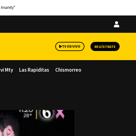
 Insanity"
Iniciar
sesión
TV EN VIVO
REGÍSTRATE
avi Mty
Las Rapiditas
Chismorreo