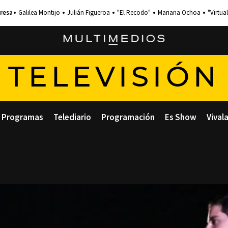
Galilea Montijo
Julián Figueroa
"El Recodo"
Mariana Ochoa
"Virtual
TELEVISIÓN
Programas
Telediario
Programación
Es Show
Vival