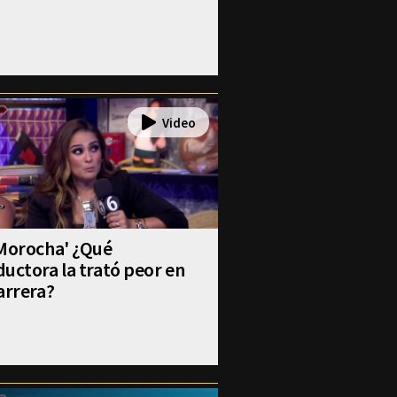
 Morocha' ¿Qué
uctora la trató peor en
arrera?