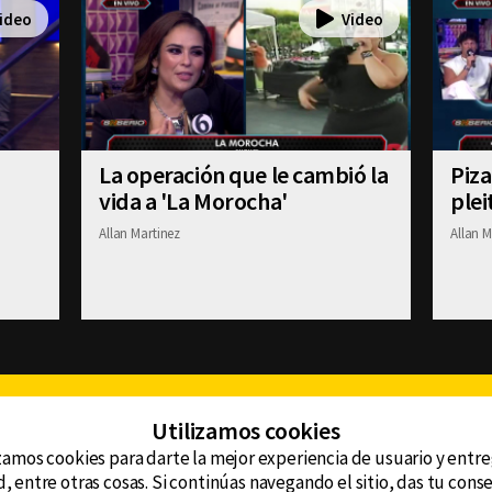
La operación que le cambió la
Piza
vida a 'La Morocha'
plei
Allan Martinez
Allan M
Facebook
Twitter
Youtube
Instagram
TikTok
Th
Utilizamos cookies
zamos cookies para darte la mejor experiencia de usuario y entr
, entre otras cosas. Si continúas navegando el sitio, das tu con