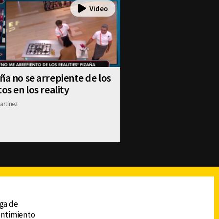
ña no se arrepiente de los
tos en los reality
artinez
reads
Subir
ega de
sentimiento