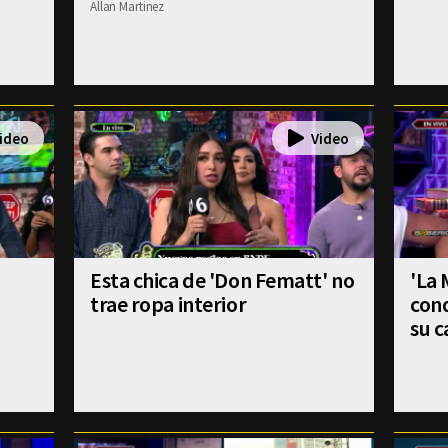
Allan Martinez
Esta chica de 'Don Fematt' no
'La
trae ropa interior
cond
su c