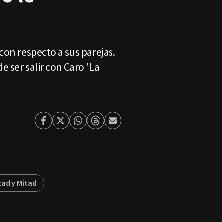
con respecto a sus parejas.
 ser salir con Caro 'La
Facebook
Twitter
Whatsapp
Threads
Enviar
por
Email
tad y Mitad