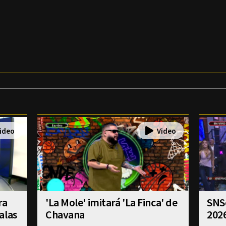
ra
'La Mole' imitará 'La Finca' de
SNSe
alas
Chavana
202