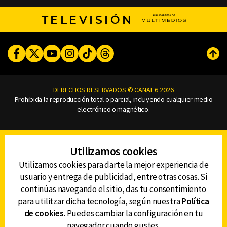
TELEVISIÓN
Facebook
Twitter
Youtube
Instagram
TikTok
Threads
Subi
DERECHOS RESERVADOS © CANAL 6 2026
Prohibida la reproducción total o parcial, incluyendo cualquier medio
electrónico o magnético.
CONTACTO
Utilizamos cookies
AVISO DE PRIVACIDAD
AVISO LEGAL
Utilizamos cookies para darte la mejor experiencia de
DEFENSORÍA DE LAS AUDIENCIAS
usuario y entrega de publicidad, entre otras cosas. Si
continúas navegando el sitio, das tu consentimiento
para utilitzar dicha tecnología, según nuestra
Política
de cookies
. Puedes cambiar la configuración en tu
DESCARGA LA APP DE CANAL 6
navegador cuando gustes.