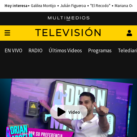
Galilea Montijo
Julián Figueroa
"El Recodo"
Mariana Och
TELEVISIÓN
EN VIVO
RADIO
Últimos Videos
Programas
Telediar
Video