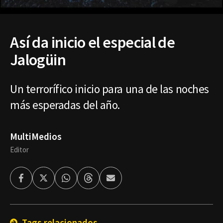
Así da inicio el especial de
Jalogüin
Un terrorífico inicio para una de las noches
más esperadas del año.
MultiMedios
Editor
Facebook
Twitter
Whatsapp
Threads
Enviar
por
Email
Tags relacionados