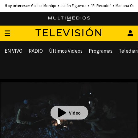
Galilea Montijo
Julián Figueroa
"El Recodo"
Mariana Och
TELEVISIÓN
EN VIVO
RADIO
Últimos Videos
Programas
Telediar
Video