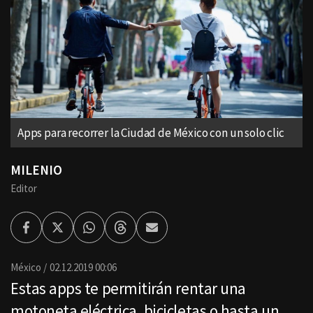
Apps para recorrer la Ciudad de México con un solo clic
MILENIO
Editor
Facebook
Twitter
Whatsapp
Threads
Enviar
por
Email
México
02.12.2019 00:06
Estas apps te permitirán rentar una
motoneta eléctrica, bicicletas o hasta un