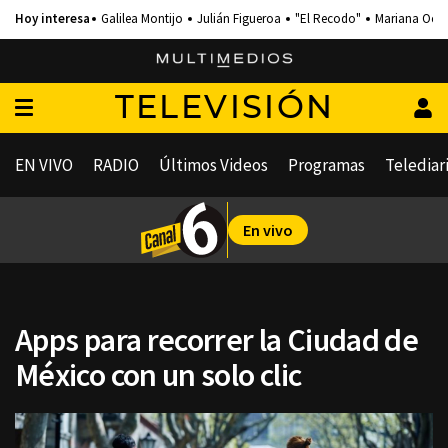
Galilea Montijo
Julián Figueroa
"El Recodo"
Mariana Och
TELEVISIÓN
EN VIVO
RADIO
Últimos Videos
Programas
Telediar
En vivo
Apps para recorrer la Ciudad de
México con un solo clic