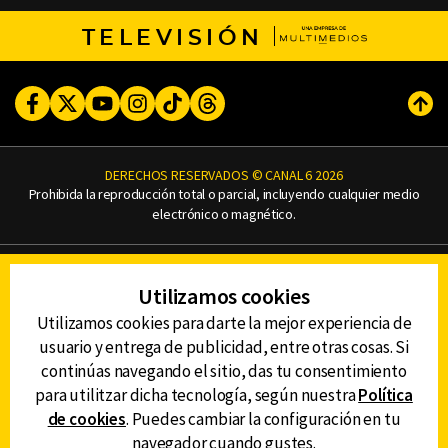
TELEVISIÓN
Facebook
Twitter
Youtube
Instagram
TikTok
Threads
Subi
DERECHOS RESERVADOS © CANAL 6 2026
Prohibida la reproducción total o parcial, incluyendo cualquier medio
electrónico o magnético.
CONTACTO
Utilizamos cookies
AVISO DE PRIVACIDAD
AVISO LEGAL
Utilizamos cookies para darte la mejor experiencia de
DEFENSORÍA DE LAS AUDIENCIAS
usuario y entrega de publicidad, entre otras cosas. Si
continúas navegando el sitio, das tu consentimiento
para utilitzar dicha tecnología, según nuestra
Política
de cookies
. Puedes cambiar la configuración en tu
DESCARGA LA APP DE CANAL 6
navegador cuando gustes.