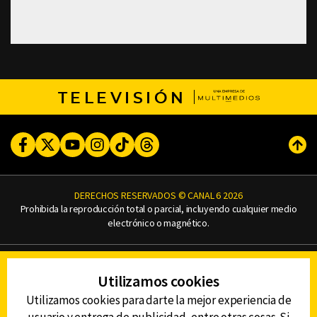
TELEVISIÓN
Facebook
Twitter
Youtube
Instagram
TikTok
Threads
Subi
DERECHOS RESERVADOS © CANAL 6 2026
Prohibida la reproducción total o parcial, incluyendo cualquier medio
electrónico o magnético.
CONTACTO
Utilizamos cookies
AVISO DE PRIVACIDAD
AVISO LEGAL
Utilizamos cookies para darte la mejor experiencia de
DEFENSORÍA DE LAS AUDIENCIAS