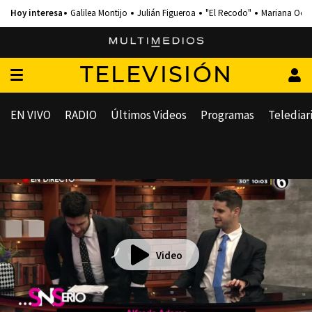
Galilea Montijo
Julián Figueroa
"El Recodo"
Mariana Och
TELEVISIÓN
EN VIVO
RADIO
Últimos Videos
Programas
Telediar
Video