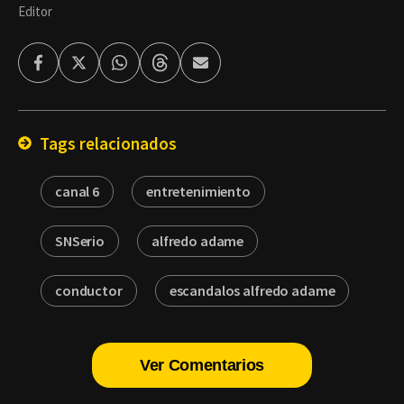
Editor
Facebook
Twitter
Whatsapp
Threads
Enviar
por
Email
Tags relacionados
canal 6
entretenimiento
SNSerio
alfredo adame
conductor
escandalos alfredo adame
Ver Comentarios