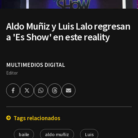
Aldo Muñiz y Luis Lalo regresan
a 'Es Show' en este reality
MULTIMEDIOS DIGITAL
Editor
Facebook
Twitter
Whatsapp
Threads
Enviar
por
Email
Tags relacionados
baile
aldo muñiz
Luis