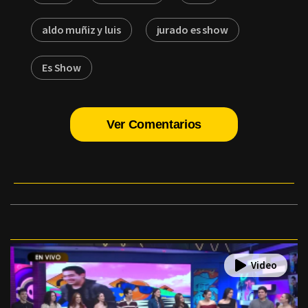
aldo muñiz y luis
jurado es show
Es Show
Ver Comentarios