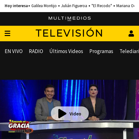
Galilea Montijo
Julián Figueroa
"El Recodo"
Mariana Och
TELEVISIÓN
EN VIVO
RADIO
Últimos Videos
Programas
Telediar
Video