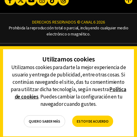
Subi
DERECHOS RESERVADOS © CANAL 6 2026
Prohibida la reproducción total o parcial, incluyendo cualquier medio
electrónico o magnético.
CONTACTO
Utilizamos cookies
AVISO DE PRIVACIDAD
AVISO LEGAL
Utilizamos cookies para darte la mejor experiencia de
DEFENSORÍA DE LAS AUDIENCIAS
usuario y entrega de publicidad, entre otras cosas. Si
continúas navegando el sitio, das tu consentimiento
para utilitzar dicha tecnología, según nuestra
Política
de cookies
. Puedes cambiar la configuración en tu
DESCARGA LA APP DE CANAL 6
navegador cuando gustes.
QUIERO SABER MÁS
ESTOY DE ACUERDO