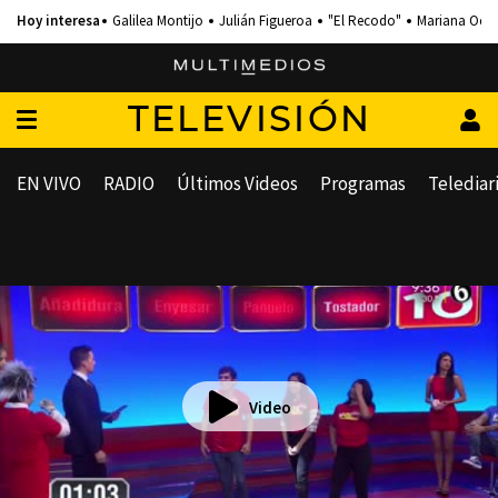
Galilea Montijo
Julián Figueroa
"El Recodo"
Mariana Och
TELEVISIÓN
EN VIVO
RADIO
Últimos Videos
Programas
Telediar
Video