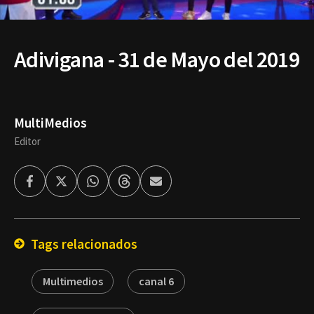
Adivigana - 31 de Mayo del 2019
MultiMedios
Editor
Facebook
Twitter
Whatsapp
Threads
Enviar
por
Email
Tags relacionados
Multimedios
canal 6