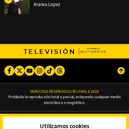
Aranxa Lopez
TELEVISIÓN
Facebook
Twitter
Youtube
Instagram
TikTok
Threads
Subi
DERECHOS RESERVADOS © CANAL 6 2026
Prohibida la reproducción total o parcial, incluyendo cualquier medio
electrónico o magnético.
CONTACTO
Utilizamos cookies
AVISO DE PRIVACIDAD