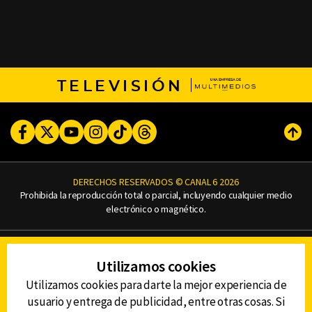
TELEVISIÓN
Facebook
Twitter
Youtube
Instagram
TikTok
Threads
Subi
DERECHOS RESERVADOS © CANAL 6 2026
Prohibida la reproducción total o parcial, incluyendo cualquier medio
electrónico o magnético.
CONTACTO
Utilizamos cookies
AVISO DE PRIVACIDAD
AVISO LEGAL
Utilizamos cookies para darte la mejor experiencia de
DEFENSORÍA DE LAS AUDIENCIAS
usuario y entrega de publicidad, entre otras cosas. Si