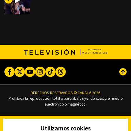
TELEVISIÓN
Facebook
Twitter
Youtube
Instagram
TikTok
Threads
Subi
DERECHOS RESERVADOS © CANAL 6 2026
Prohibida la reproducción total o parcial, incluyendo cualquier medio
electrónico o magnético.
CONTACTO
Utilizamos cookies
AVISO DE PRIVACIDAD