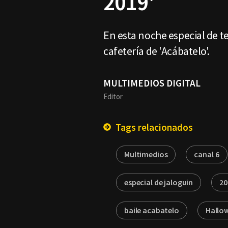
2019'
En esta noche especial de ter
cafetería de 'Acábatelo'.
MULTIMEDIOS DIGITAL
Editor
Tags relacionados
Multimedios
canal 6
especial de jaloguin
20
baile acabatelo
Hallo