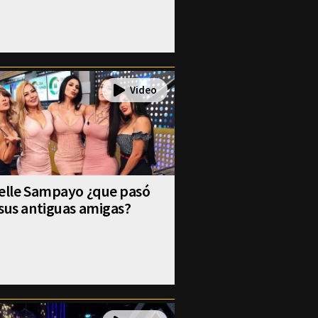
selle Sampayo ¿que pasó
sus antiguas amigas?