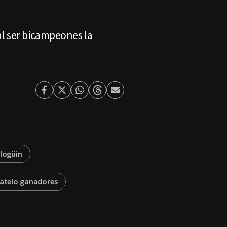
 al ser bicampeones la
Facebook
Twitter
Whatsapp
Threads
Enviar
por
Email
alogüin
atelo ganadores