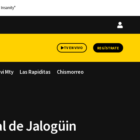
 Insanity"
Iniciar
sesión
TV EN VIVO
REGÍSTRATE
avi Mty
Las Rapiditas
Chismorreo
l de Jalogüin