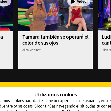
ra
Tamara también se operará el
Ludi
color de sus ojos
cant
Allan Martinez
Allan M
Facebook
Twitter
Youtube
Instagram
TikTok
Th
Utilizamos cookies
zamos cookies para darte la mejor experiencia de usuario y entr
, entre otras cosas. Si continúas navegando el sitio, das tu con
CONTACTO