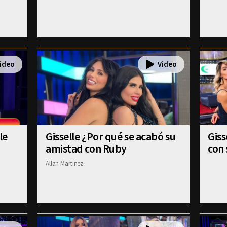
le
Gisselle ¿Por qué se acabó su
Gis
amistad con Ruby
con 
Allan Martinez