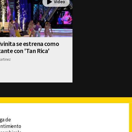
vinita se estrena como
ante con 'Tan Rica'
artinez
reads
Subir
ega de
sentimiento