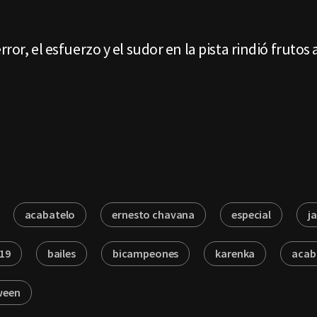
ror, el esfuerzo y el sudor en la pista rindió frutos
acabatelo
ernesto chavana
especial
j
19
bailes
bicampeones
karenka
acab
ween