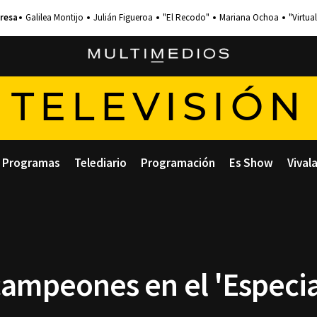
Galilea Montijo
Julián Figueroa
"El Recodo"
Mariana Ochoa
"Virtual
TELEVISIÓN
Programas
Telediario
Programación
Es Show
Vival
campeones en el 'Especia