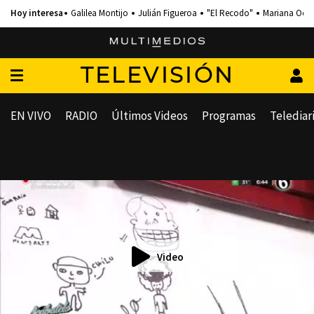
Galilea Montijo
Julián Figueroa
"El Recodo"
Mariana Och
TELEVISIÓN
EN VIVO
RADIO
Últimos Videos
Programas
Telediar
Video