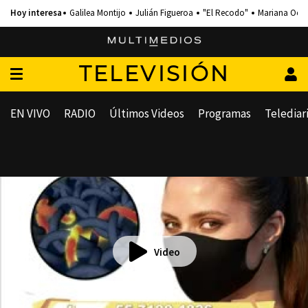
Galilea Montijo
Julián Figueroa
"El Recodo"
Mariana Och
TELEVISIÓN
EN VIVO
RADIO
Últimos Videos
Programas
Telediar
Video