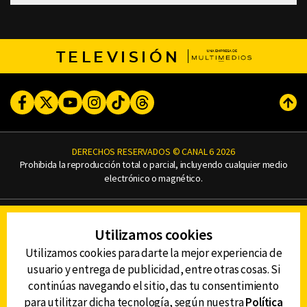
TELEVISIÓN
Facebook
Twitter
Youtube
Instagram
TikTok
Threads
Subi
DERECHOS RESERVADOS © CANAL 6 2026
Prohibida la reproducción total o parcial, incluyendo cualquier medio
electrónico o magnético.
CONTACTO
Utilizamos cookies
AVISO DE PRIVACIDAD
AVISO LEGAL
Utilizamos cookies para darte la mejor experiencia de
DEFENSORÍA DE LAS AUDIENCIAS
usuario y entrega de publicidad, entre otras cosas. Si
continúas navegando el sitio, das tu consentimiento
para utilitzar dicha tecnología, según nuestra
Política