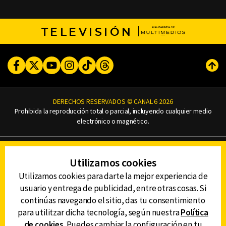
TELEVISIÓN
Facebook
Twitter
Youtube
Instagram
TikTok
Threads
Subi
DERECHOS RESERVADOS © CANAL 6 2026
Prohibida la reproducción total o parcial, incluyendo cualquier medio
electrónico o magnético.
CONTACTO
Utilizamos cookies
AVISO DE PRIVACIDAD
AVISO LEGAL
Utilizamos cookies para darte la mejor experiencia de
DEFENSORÍA DE LAS AUDIENCIAS
usuario y entrega de publicidad, entre otras cosas. Si
continúas navegando el sitio, das tu consentimiento
para utilitzar dicha tecnología, según nuestra
Política
de cookies
. Puedes cambiar la configuración en tu