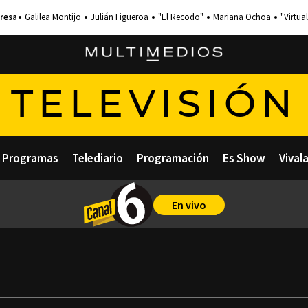
Galilea Montijo
Julián Figueroa
"El Recodo"
Mariana Ochoa
"Virtual
TELEVISIÓN
Programas
Telediario
Programación
Es Show
Vival
En vivo