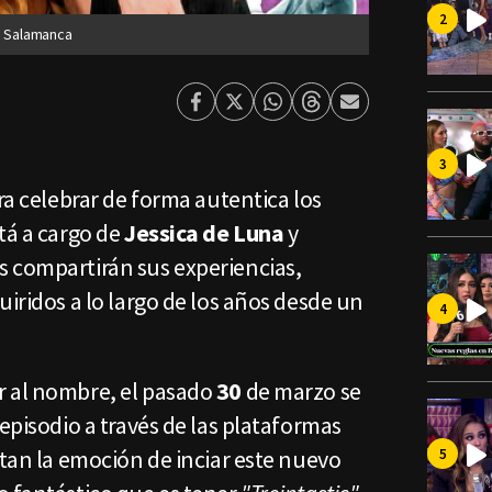
ia Salamanca
Facebook
Twitter
Whatsapp
Threads
Enviar
por
Email
ra celebrar de forma autentica los
tá a cargo de
Jessica de Luna
y
s compartirán sus experiencias,
uiridos a lo largo de los años desde un
 al nombre, el pasado
30
de marzo se
 episodio a través de las plataformas
ntan la emoción de inciar este nuevo