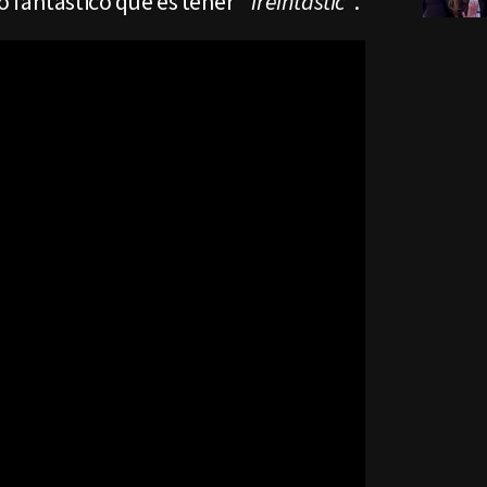
o fantástico que es tener
"Treintastic"
.