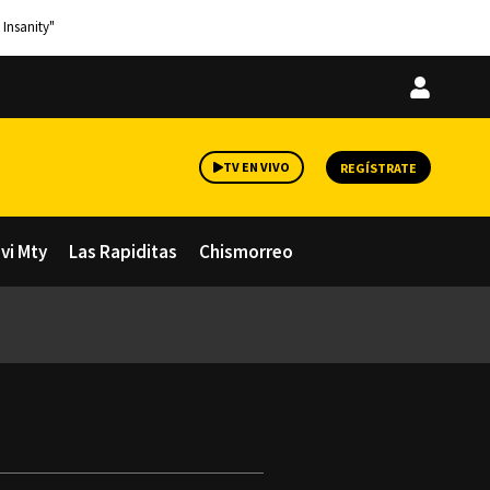
 Insanity"
Iniciar
sesión
TV EN VIVO
REGÍSTRATE
avi Mty
Las Rapiditas
Chismorreo