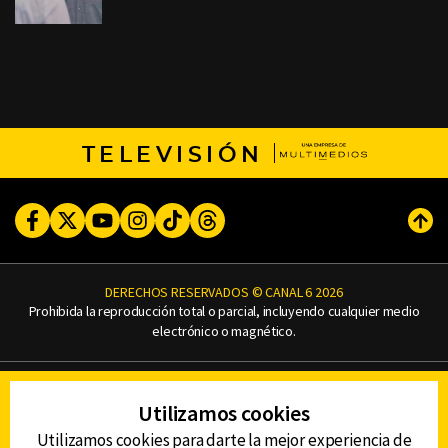
TELEVISIÓN
Facebook
Twitter
Youtube
Instagram
TikTok
Threads
Subi
DERECHOS RESERVADOS © CANAL 6 2026
Prohibida la reproducción total o parcial, incluyendo cualquier medio
electrónico o magnético.
CONTACTO
Utilizamos cookies
AVISO DE PRIVACIDAD
AVISO LEGAL
Utilizamos cookies para darte la mejor experiencia de
DEFENSORÍA DE LAS AUDIENCIAS