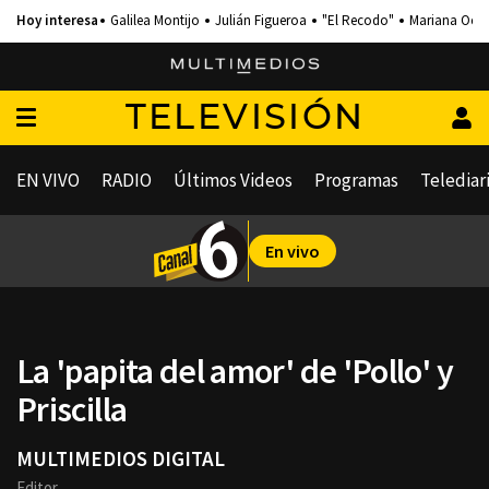
Galilea Montijo
Julián Figueroa
"El Recodo"
Mariana Och
TELEVISIÓN
EN VIVO
RADIO
Últimos Videos
Programas
Telediar
En vivo
La 'papita del amor' de 'Pollo' y
Priscilla
MULTIMEDIOS DIGITAL
Editor