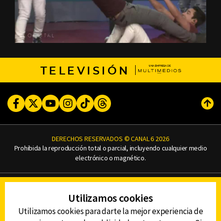
TELEVISIÓN
Facebook
Twitter
Youtube
Instagram
TikTok
Threads
Subi
DERECHOS RESERVADOS © CANAL 6 2026
Prohibida la reproducción total o parcial, incluyendo cualquier medio
electrónico o magnético.
CONTACTO
Utilizamos cookies
AVISO DE PRIVACIDAD
AVISO LEGAL
Utilizamos cookies para darte la mejor experiencia de
DEFENSORÍA DE LAS AUDIENCIAS