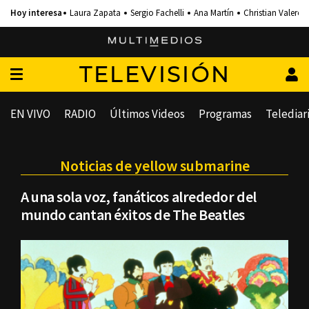
Laura Zapata
Sergio Fachelli
Ana Martín
Christian Valero
TELEVISIÓN
EN VIVO
RADIO
Últimos Videos
Programas
Telediar
Noticias de yellow submarine
A una sola voz, fanáticos alrededor del
mundo cantan éxitos de The Beatles