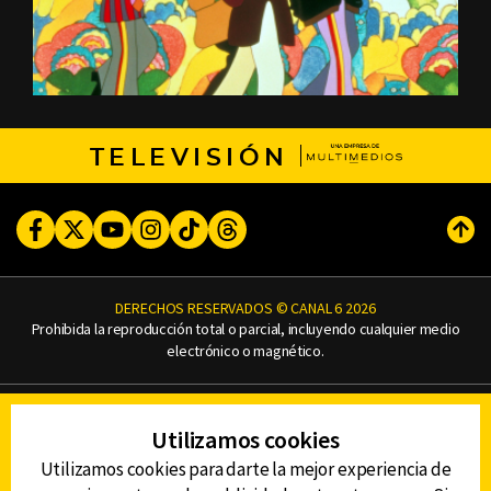
TELEVISIÓN
Facebook
Twitter
Youtube
Instagram
TikTok
Threads
Subi
DERECHOS RESERVADOS © CANAL 6 2026
Prohibida la reproducción total o parcial, incluyendo cualquier medio
electrónico o magnético.
CONTACTO
Utilizamos cookies
AVISO DE PRIVACIDAD
AVISO LEGAL
Utilizamos cookies para darte la mejor experiencia de
DEFENSORÍA DE LAS AUDIENCIAS