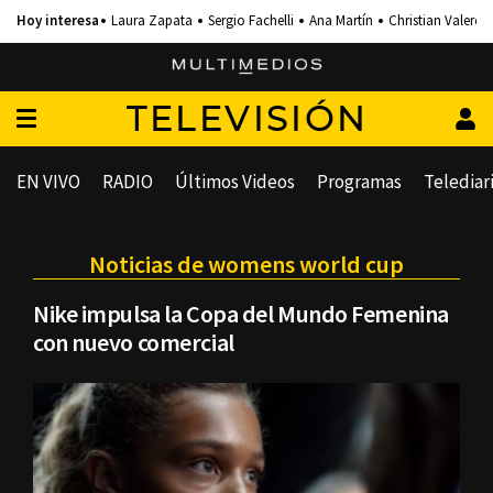
Laura Zapata
Sergio Fachelli
Ana Martín
Christian Valero
TELEVISIÓN
EN VIVO
RADIO
Últimos Videos
Programas
Telediar
Noticias de womens world cup
Nike impulsa la Copa del Mundo Femenina
con nuevo comercial