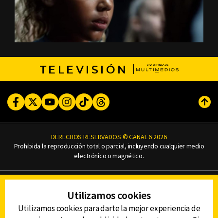
TELEVISIÓN
Facebook
Twitter
Youtube
Instagram
TikTok
Threads
Subi
DERECHOS RESERVADOS © CANAL 6 2026
Prohibida la reproducción total o parcial, incluyendo cualquier medio
electrónico o magnético.
CONTACTO
Utilizamos cookies
AVISO DE PRIVACIDAD
AVISO LEGAL
Utilizamos cookies para darte la mejor experiencia de
DEFENSORÍA DE LAS AUDIENCIAS