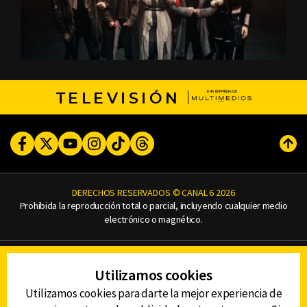
TELEVISIÓN
Facebook
Twitter
Youtube
Instagram
TikTok
Threads
Subi
DERECHOS RESERVADOS © CANAL 6 2026
Prohibida la reproducción total o parcial, incluyendo cualquier medio
electrónico o magnético.
CONTACTO
Utilizamos cookies
AVISO DE PRIVACIDAD
AVISO LEGAL
Utilizamos cookies para darte la mejor experiencia de
DEFENSORÍA DE LAS AUDIENCIAS