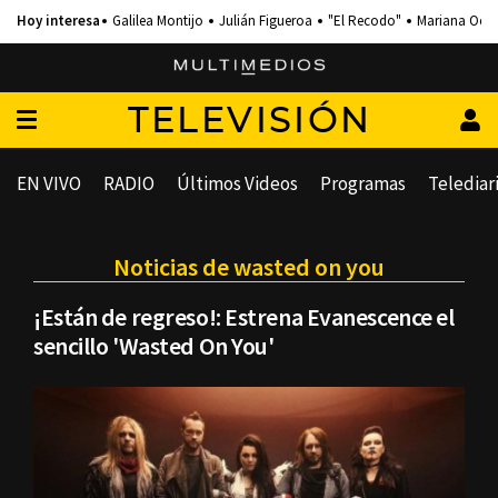
Galilea Montijo
Julián Figueroa
"El Recodo"
Mariana Och
TELEVISIÓN
EN VIVO
RADIO
Últimos Videos
Programas
Telediar
Noticias de wasted on you
¡Están de regreso!: Estrena Evanescence el
sencillo 'Wasted On You'