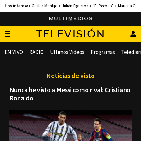
Galilea Montijo
Julián Figueroa
"El Recodo"
Mariana Och
TELEVISIÓN
EN VIVO
RADIO
Últimos Videos
Programas
Telediar
Noticias de visto
Nunca he visto a Messi como rival: Cristiano
Ronaldo