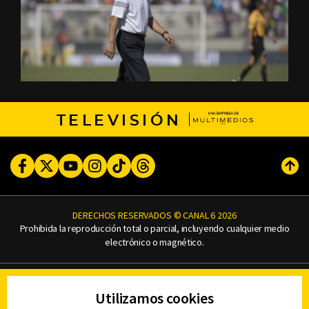
TELEVISIÓN
Facebook
Twitter
Youtube
Instagram
TikTok
Threads
Subi
DERECHOS RESERVADOS © CANAL 6 2026
Prohibida la reproducción total o parcial, incluyendo cualquier medio
electrónico o magnético.
CONTACTO
Utilizamos cookies
AVISO DE PRIVACIDAD
AVISO LEGAL