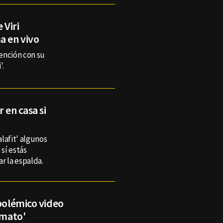
 Viri
a en vivo
ención con su
'.
 en casa si
lafit' algunos
 sí estás
r la espalda.
 polémico video
omato'