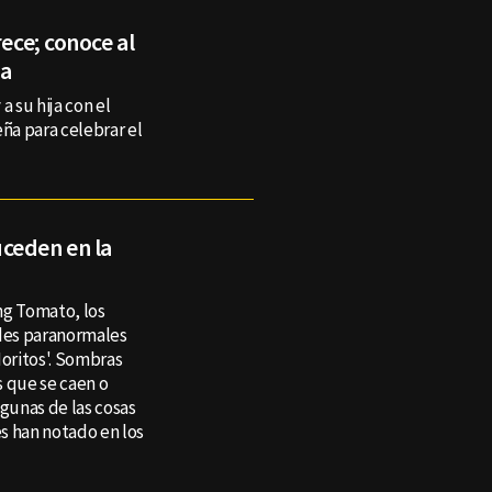
rece; conoce al
ia
a su hija con el
eña para celebrar el
ceden en la
ing Tomato, los
ades paranormales
Moritos'. Sombras
s que se caen o
lgunas de las cosas
s han notado en los