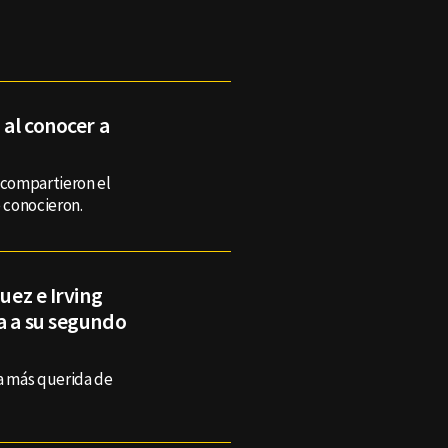
 al conocer a
 compartieron el
 conocieron.
uez e Irving
a a su segundo
ja más querida de