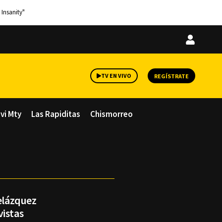
 Insanity"
Iniciar
sesión
TV EN VIVO
REGÍSTRATE
avi Mty
Las Rapiditas
Chismorreo
Velázquez
vistas