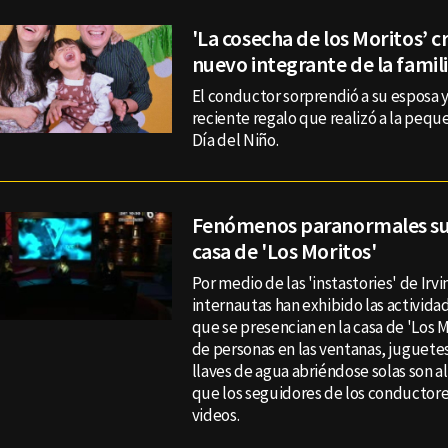
'La cosecha de los Moritos’ c
nuevo integrante de la famil
El conductor sorprendió a su esposa y 
reciente regalo que realizó a la pequ
Día del Niño.
Fenómenos paranormales su
casa de 'Los Moritos'
Por medio de las 'instastories' de Irv
internautas han exhibido las activid
que se presencian en la casa de 'Los 
de personas en las ventanas, juguete
llaves de agua abriéndose solas son a
que los seguidores de los conductore
videos.