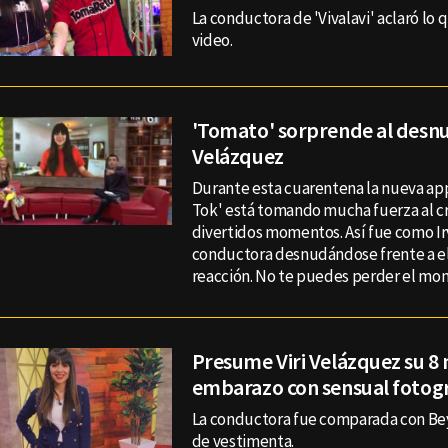
La conductora de 'Vivalavi' aclaró lo 
video.
'Tomato' sorprende al desnu
Velázquez
Durante esta cuarentena la nueva app
Tok' está tomando mucha fuerza al c
divertidos momentos. Así fue como Irv
conductora desnudándose frente a el
reacción. No te puedes perder el m
Presume Viri Velázquez su 8
embarazo con sensual fotogr
La conductora fue comparada con Bey
de vestimenta.