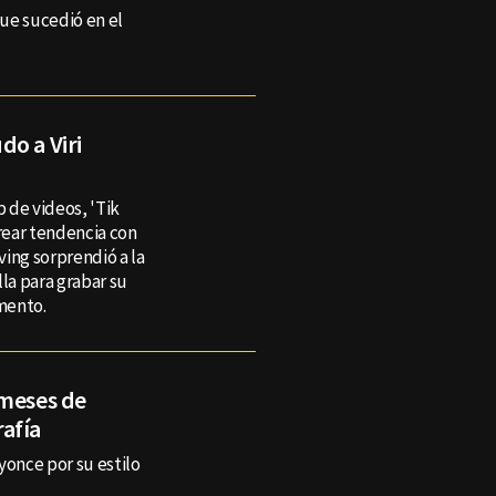
que sucedió en el
do a Viri
 de videos, 'Tik
rear tendencia con
ing sorprendió a la
la para grabar su
omento.
 meses de
afía
once por su estilo