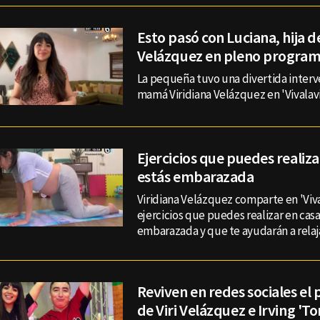
Esto pasó con Luciana, hija de
Velázquez en pleno program
La pequeña tuvo una divertida interv
mamá Viridiana Velázquez en 'Vivalavi
Ejercicios que puedes realizar
estás embarazada
Viridiana Velázquez comparte en 'Viva
ejercicios que puedes realizar en casa
embarazada y que te ayudarán a relaja
Reviven en redes sociales el
de Viri Velázquez e Irving 'T