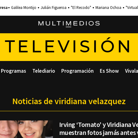
Galilea Montijo
Julián Figueroa
"El Recodo"
Mariana Ochoa
"Virtual
TELEVISIÓN
Programas
Telediario
Programación
Es Show
Vival
Noticias de viridiana velazquez
Irving ‘Tomato’ y Viridiana 
muestran fotos jamás antes 