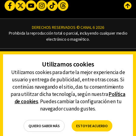
Facebook
Twitter
Youtube
Instagram
TikTok
Threads
Subi
DERECHOS RESERVADOS © CANAL 6 2026
Prohibida la reproducción total o parcial, incluyendo cualquier medio
electrónico o magnético.
CONTACTO
Utilizamos cookies
AVISO DE PRIVACIDAD
AVISO LEGAL
Utilizamos cookies para darte la mejor experiencia de
DEFENSORÍA DE LAS AUDIENCIAS
usuario y entrega de publicidad, entre otras cosas. Si
continúas navegando el sitio, das tu consentimiento
para utilitzar dicha tecnología, según nuestra
Política
de cookies
. Puedes cambiar la configuración en tu
DESCARGA LA APP DE CANAL 6
navegador cuando gustes.
QUIERO SABER MÁS
ESTOY DE ACUERDO