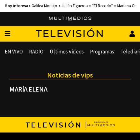
Galilea Montijo
Julián Figueroa
"El Recodo"
Mariana Och
TELEVISIÓN
EN VIVO
RADIO
Últimos Videos
Programas
Telediar
Noticias de vips
MARÍA ELENA
TELEVISIÓN