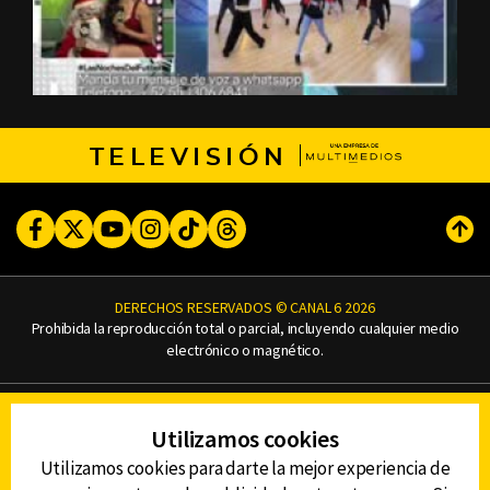
TELEVISIÓN
Facebook
Twitter
Youtube
Instagram
TikTok
Threads
Subi
DERECHOS RESERVADOS © CANAL 6 2026
Prohibida la reproducción total o parcial, incluyendo cualquier medio
electrónico o magnético.
CONTACTO
Utilizamos cookies
AVISO DE PRIVACIDAD
AVISO LEGAL
Utilizamos cookies para darte la mejor experiencia de
DEFENSORÍA DE LAS AUDIENCIAS