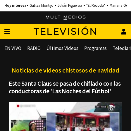
Galilea Montijo
Julián Figueroa
"El Recodo"
Mariana Och
TELEVISIÓN
EN VIVO
RADIO
Últimos Videos
Programas
Telediar
Noticias de videos chistosos de navidad
Este Santa Claus se pasa de chiflado con las
conductoras de 'Las Noches del Fútbol'