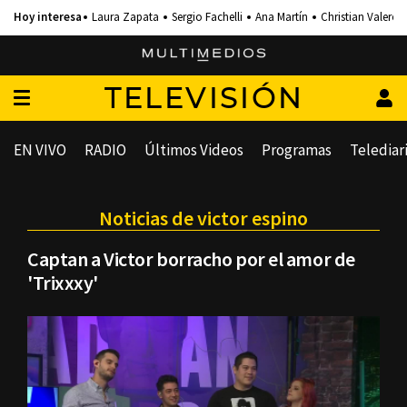
Laura Zapata
Sergio Fachelli
Ana Martín
Christian Valero
TELEVISIÓN
EN VIVO
RADIO
Últimos Videos
Programas
Telediar
Noticias de victor espino
Captan a Victor borracho por el amor de
'Trixxxy'