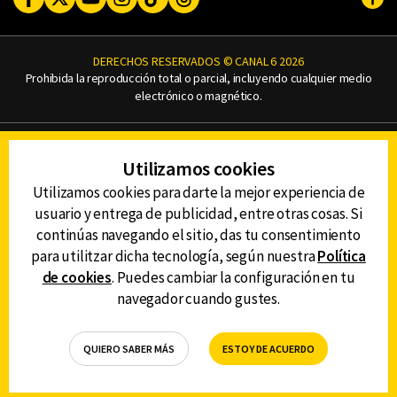
Subi
DERECHOS RESERVADOS © CANAL 6 2026
Prohibida la reproducción total o parcial, incluyendo cualquier medio
electrónico o magnético.
CONTACTO
Utilizamos cookies
AVISO DE PRIVACIDAD
AVISO LEGAL
Utilizamos cookies para darte la mejor experiencia de
DEFENSORÍA DE LAS AUDIENCIAS
usuario y entrega de publicidad, entre otras cosas. Si
continúas navegando el sitio, das tu consentimiento
para utilitzar dicha tecnología, según nuestra
Política
de cookies
. Puedes cambiar la configuración en tu
DESCARGA LA APP DE CANAL 6
navegador cuando gustes.
QUIERO SABER MÁS
ESTOY DE ACUERDO