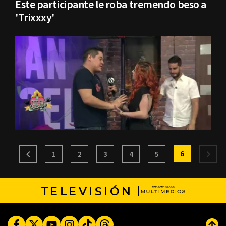
Este participante le roba tremendo beso a
'Trixxxy'
6
1
2
3
4
5
TELEVISIÓN
Facebook
Twitter
Youtube
Instagram
TikTok
Threads