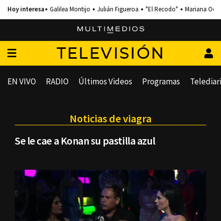
Galilea Montijo
Julián Figueroa
"El Recodo"
Mariana Och
TELEVISIÓN
EN VIVO
RADIO
Últimos Videos
Programas
Telediar
Noticias de viagra
Se le cae a Konan su pastilla azul