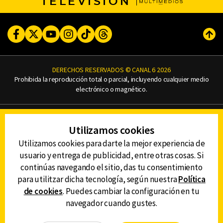
TELEVISIÓN
Facebook
Twitter
Youtube
Instagram
TikTok
Threads
Subi
DERECHOS RESERVADOS © CANAL 6 2026
Prohibida la reproducción total o parcial, incluyendo cualquier medio
electrónico o magnético.
CONTACTO
Utilizamos cookies
AVISO DE PRIVACIDAD
AVISO LEGAL
Utilizamos cookies para darte la mejor experiencia de
DEFENSORÍA DE LAS AUDIENCIAS
usuario y entrega de publicidad, entre otras cosas. Si
continúas navegando el sitio, das tu consentimiento
para utilitzar dicha tecnología, según nuestra
Política
de cookies
. Puedes cambiar la configuración en tu
DESCARGA LA APP DE CANAL 6
navegador cuando gustes.