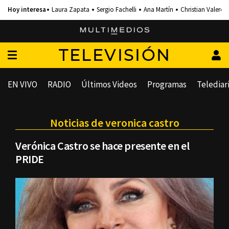
Laura Zapata
Sergio Fachelli
Ana Martín
Christian Valero
TELEVISIÓN
EN VIVO
RADIO
Últimos Videos
Programas
Telediar
Noticias de veronica castro
Verónica Castro se hace presente en el
PRIDE