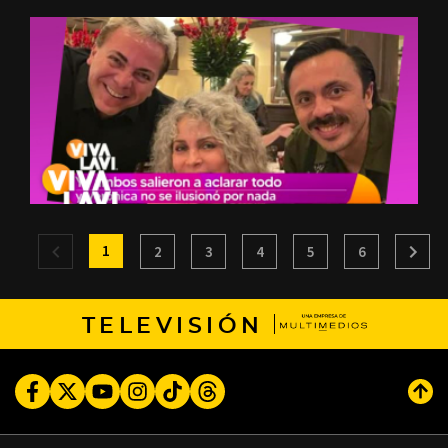
1
2
3
4
5
6
TELEVISIÓN
Facebook
Twitter
Youtube
Instagram
TikTok
Threads
Subi