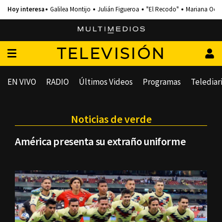
Galilea Montijo
Julián Figueroa
"El Recodo"
Mariana Och
TELEVISIÓN
EN VIVO
RADIO
Últimos Videos
Programas
Telediar
Noticias de verde
América presenta su extraño uniforme