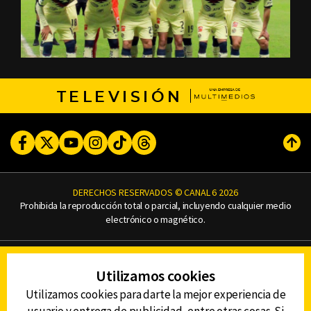
TELEVISIÓN
Facebook
Twitter
Youtube
Instagram
TikTok
Threads
Subi
DERECHOS RESERVADOS © CANAL 6 2026
Prohibida la reproducción total o parcial, incluyendo cualquier medio
electrónico o magnético.
CONTACTO
Utilizamos cookies
AVISO DE PRIVACIDAD
AVISO LEGAL
Utilizamos cookies para darte la mejor experiencia de
DEFENSORÍA DE LAS AUDIENCIAS