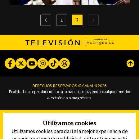
2
1
TELEVISIÓN
Facebook
Twitter
Youtube
Instagram
TikTok
Threads
Subi
DERECHOS RESERVADOS © CANAL 6 2026
Prohibida la reproducción total o parcial, incluyendo cualquier medio
electrónico o magnético.
CONTACTO
Utilizamos cookies
AVISO DE PRIVACIDAD
AVISO LEGAL
Utilizamos cookies para darte la mejor experiencia de
DEFENSORÍA DE LAS AUDIENCIAS
usuario y entrega de publicidad, entre otras cosas. Si