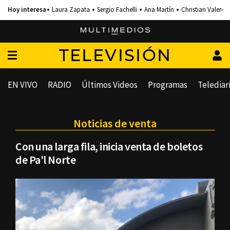
Laura Zapata
Sergio Fachelli
Ana Martín
Christian Valero
TELEVISIÓN
EN VIVO
RADIO
Últimos Videos
Programas
Telediar
Noticias de venta
Con una larga fila, inicia venta de boletos
de Pa'l Norte