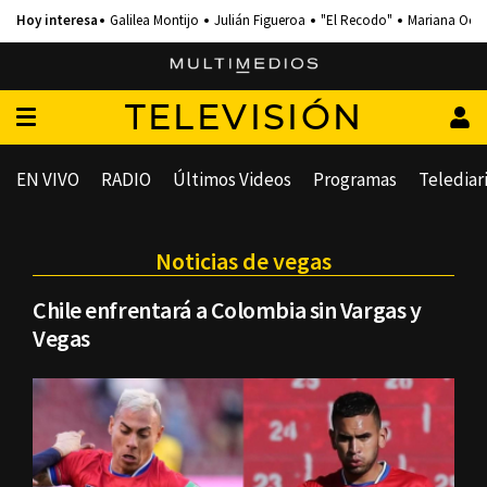
Galilea Montijo
Julián Figueroa
"El Recodo"
Mariana Och
TELEVISIÓN
EN VIVO
RADIO
Últimos Videos
Programas
Telediar
Noticias de vegas
Chile enfrentará a Colombia sin Vargas y
Vegas