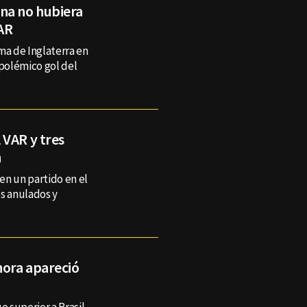
na no hubiera
VAR
ma de Inglaterra en
 polémico gol del
 VAR y tres
n
en un partido en el
es anulados y
hora apareció