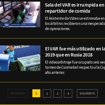
Sala del VAR es irrumpida en
repartidor de comida
El Asistente de Video se estrenaba en 
los árbitros recibieron una inesperada
de operaciones.
El VAR fue más utilizado en 
2019 que en Rusia 2018
El videoarbitraje fue ocupado seis ve
torneo de Conmebol respecto a la Co
año anterior.
ANTERIOR
1
SIGUIENTE
2
3
4