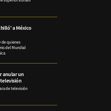
 superior a Brasil
illó' a México
y de quienes
emis del Mundial
ica.
r anular un
televisión
ra de televisión