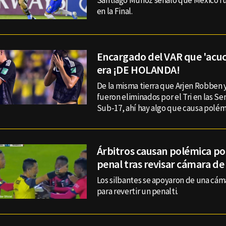
Santiago Muñoz señaló que México fue
en la Final.
Encargado del VAR que 'acuch
era ¡DE HOLANDA!
De la misma tierra que Arjen Robben 
fueron eliminados por el Tri en las S
Sub-17, ahí hay algo que causa polém
Árbitros causan polémica po
penal tras revisar cámara de 
Los silbantes se apoyaron de una cáma
para revertir un penalti.