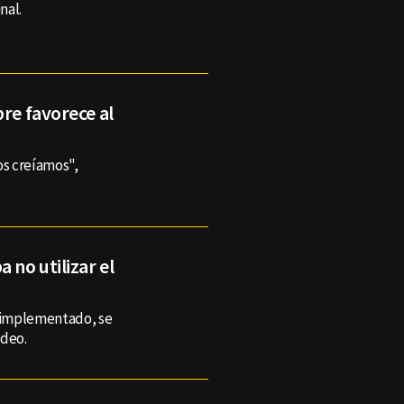
nal.
pre favorece al
os creíamos",
 no utilizar el
á implementado, se
ideo.