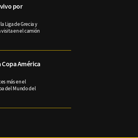
 vivo por
la Liga de Grecia y
 visita en el camión
la Copa América
ces más en el
pa del Mundo del