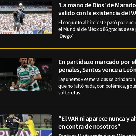
'La mano de Dios' de Marado
valido con la existencia del 
El conjunto albiceleste pasó por enci
el Mundial de México 86 gracias a ese
'Diego'.
En partidazo marcado por el
penales, Santos vence a Leó
Laguneros y esmeraldas se brindaron 
que no faltó nada, con polémica, gol
volteretas.
"El VAR ni aparece nunca y a
en contra de nosotros"