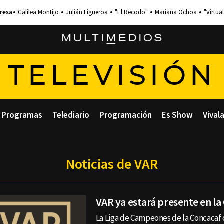
Galilea Montijo
Julián Figueroa
"El Recodo"
Mariana Ochoa
"Virtual
TELEVISIÓN
Programas
Telediario
Programación
Es Show
Vival
Noticias de VAR
VAR ya estará presente en 
La Liga de Campeones de la Concacaf 