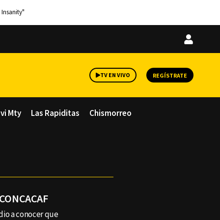
 Insanity"
Iniciar
sesión
TV EN VIVO
REGÍSTRATE
avi Mty
Las Rapiditas
Chismorreo
la CONCACAF
dio a conocer que