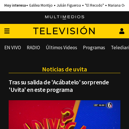
Galilea Montijo
Julián Figueroa
"El Recodo"
Mariana Och
TELEVISIÓN
EN VIVO
RADIO
Últimos Videos
Programas
Telediar
Noticias de uvita
Tras su salida de 'Acábatelo' sorprende
'Uvita' en este programa