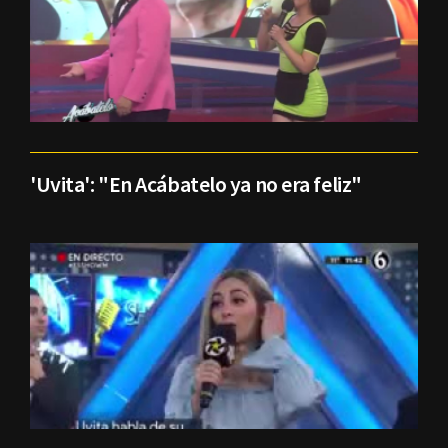
'Uvita': "En Acábatelo ya no era feliz"