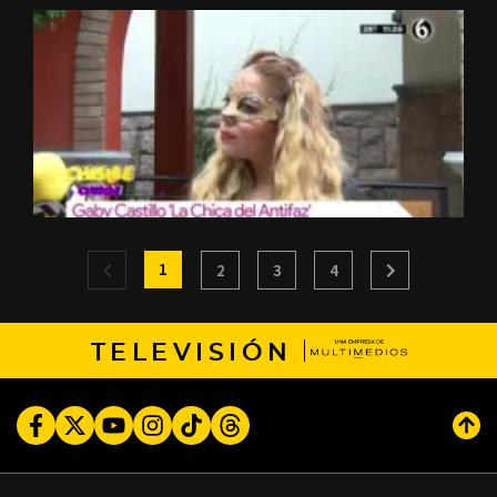
1
2
3
4
TELEVISIÓN
Facebook
Twitter
Youtube
Instagram
TikTok
Threads
Subi