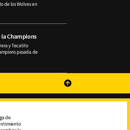
to de los Wolves en
de la Champions
rera y Tecatito
hampions pasada. de
reads
Subir
ega de
sentimiento