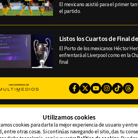
El mexicano asistió para el primer tan
el partido.
Listos los Cuartos de Final 
El Porto de los mexicanos Héctor Her
enfrentará al Liverpool como en la C
final
Facebook
Twitter
Youtube
Instagram
TikTok
Th
CONTACTO
Utilizamos cookies
AVISO DE PRIVACIDAD
ncluyendo
AVISO LEGAL
zamos cookies para darte la mejor experiencia de usuario y entr
DEFENSORÍA DE LAS AUDIENCIAS
, entre otras cosas. Si continúas navegando el sitio, das tu con