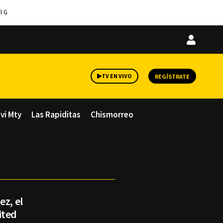
l G
Iniciar
sesión
TV EN VIVO
REGÍSTRATE
avi Mty
Las Rapiditas
Chismorreo
ez, el
ited