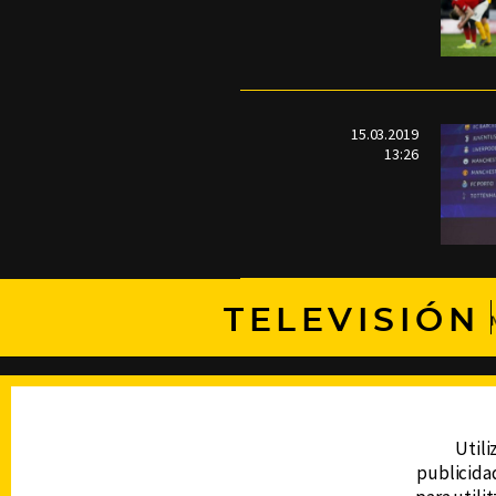
15.03.2019
13:26
TELEVISIÓN
DERECHOS RESERVADOS © CANAL 6 2026
Prohibida la reproducción total o parcial, i
cualquier medio electrónico o magnético.
Utili
publicidad