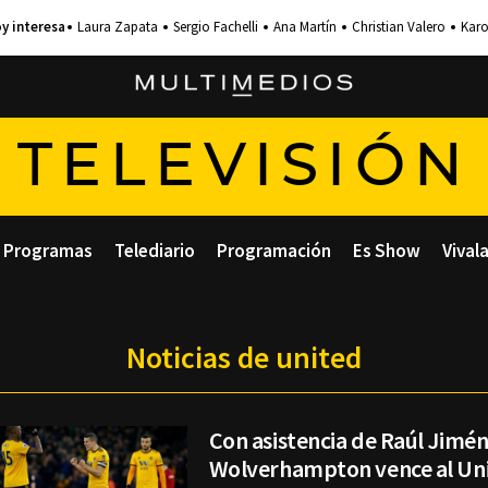
Laura Zapata
Sergio Fachelli
Ana Martín
Christian Valero
Karo
TELEVISIÓN
Programas
Telediario
Programación
Es Show
Vival
Noticias de united
Con asistencia de Raúl Jimén
Wolverhampton vence al Un