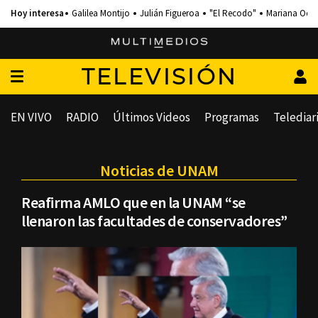
Galilea Montijo
Julián Figueroa
"El Recodo"
Mariana Och
TELEVISIÓN
EN VIVO
RADIO
Últimos Videos
Programas
Telediar
Noticias de UNAM
Reafirma AMLO que en la UNAM “se
llenaron las facultades de conservadores”