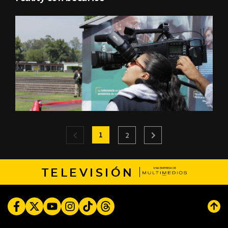
1
2
TELEVISIÓN
Facebook
Twitter
Youtube
Instagram
TikTok
Threads
Subi