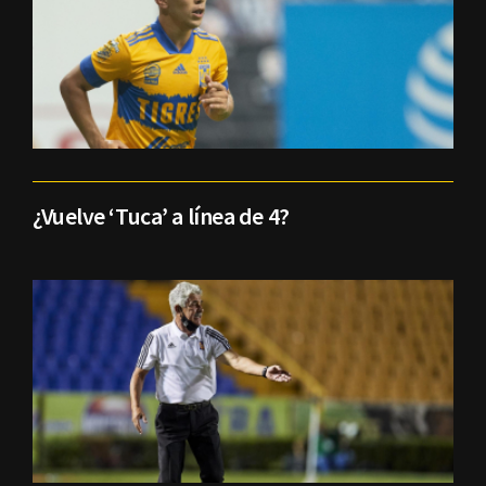
¿Vuelve ‘Tuca’ a línea de 4?