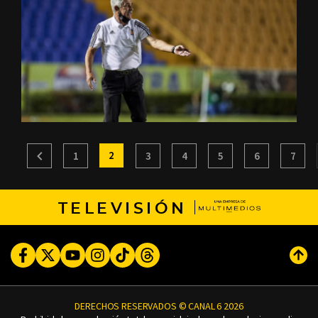
2
1
3
4
5
6
7
TELEVISIÓN
Facebook
Twitter
Youtube
Instagram
TikTok
Threads
Subi
DERECHOS RESERVADOS © CANAL 6 2026