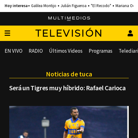
Galilea Montijo
Julián Figueroa
"El Recodo"
Mariana Och
TELEVISIÓN
EN VIVO
RADIO
Últimos Videos
Programas
Telediar
Noticias de tuca
Será un Tigres muy híbrido: Rafael Carioca