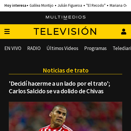
Galilea Montijo
Julián Figueroa
"El Recodo"
Mariana Och
TELEVISIÓN
EN VIVO
RADIO
Últimos Videos
Programas
Telediar
Noticias de trato
'Decidí hacerme a un lado por el trato';
Carlos Salcido se va dolido de Chivas