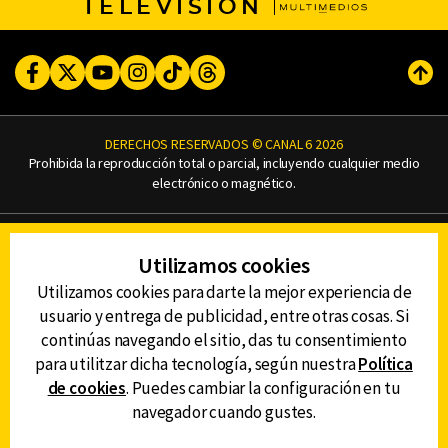
TELEVISIÓN
Facebook
Twitter
Youtube
Instagram
TikTok
Threads
Subi
DERECHOS RESERVADOS © CANAL 6 2026
Prohibida la reproducción total o parcial, incluyendo cualquier medio
electrónico o magnético.
CONTACTO
Utilizamos cookies
AVISO DE PRIVACIDAD
AVISO LEGAL
Utilizamos cookies para darte la mejor experiencia de
DEFENSORÍA DE LAS AUDIENCIAS
usuario y entrega de publicidad, entre otras cosas. Si
continúas navegando el sitio, das tu consentimiento
para utilitzar dicha tecnología, según nuestra
Política
de cookies
. Puedes cambiar la configuración en tu
DESCARGA LA APP DE CANAL 6
navegador cuando gustes.