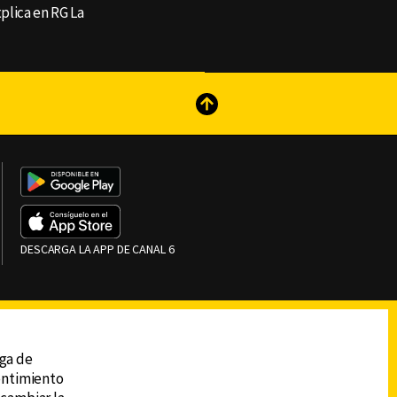
plica en RG La
reads
Subir
DESCARGA LA APP DE CANAL 6
ega de
sentimiento