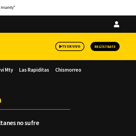
 Insanity"
Iniciar
sesión
TV EN VIVO
REGÍSTRATE
avi Mty
Las Rapiditas
Chismorreo
a
ltanes no sufre