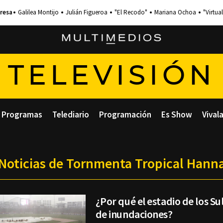
Galilea Montijo
Julián Figueroa
"El Recodo"
Mariana Ochoa
"Virtual
TELEVISIÓN
Programas
Telediario
Programación
Es Show
Vival
Noticias de Tornmenta Tropical Hann
¿Por qué el estadio de los Su
de inundaciones?