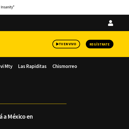
 Insanity"
Iniciar
sesión
TV EN VIVO
REGÍSTRATE
avi Mty
Las Rapiditas
Chismorreo
á a México en