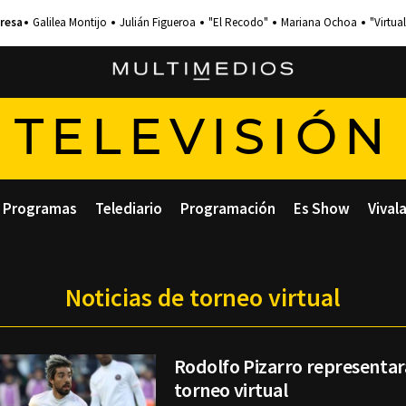
Galilea Montijo
Julián Figueroa
"El Recodo"
Mariana Ochoa
"Virtual
TELEVISIÓN
Programas
Telediario
Programación
Es Show
Vival
Noticias de torneo virtual
Rodolfo Pizarro representar
torneo virtual