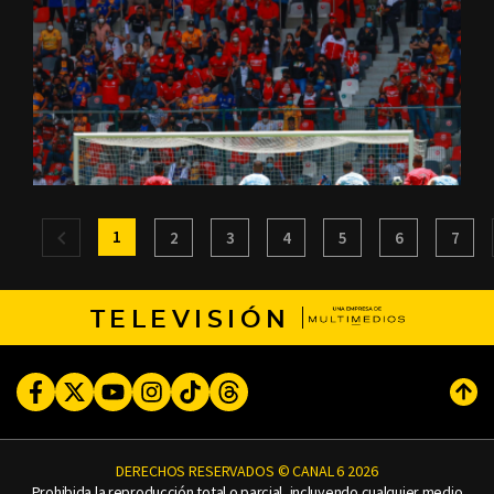
1
2
3
4
5
6
7
TELEVISIÓN
Facebook
Twitter
Youtube
Instagram
TikTok
Threads
Subi
DERECHOS RESERVADOS © CANAL 6 2026
Prohibida la reproducción total o parcial, incluyendo cualquier medio