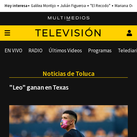
Galilea Montijo
Julián Figueroa
"El Recodo"
Mariana Och
TELEVISIÓN
EN VIVO
RADIO
Últimos Videos
Programas
Telediar
Noticias de Toluca
"Leo" ganan en Texas