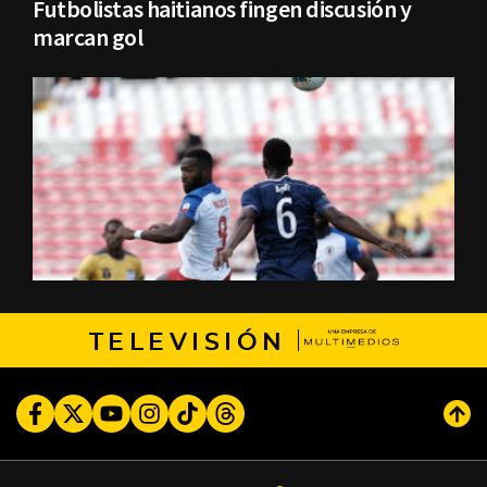
Futbolistas haitianos fingen discusión y
marcan gol
TELEVISIÓN
Facebook
Twitter
Youtube
Instagram
TikTok
Threads
Subi