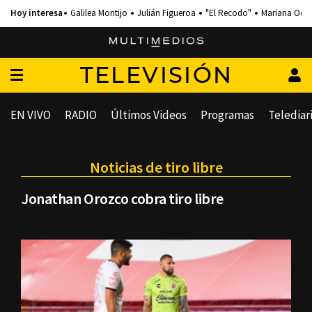
Galilea Montijo
Julián Figueroa
"El Recodo"
Mariana Och
TELEVISIÓN
EN VIVO
RADIO
Últimos Videos
Programas
Telediar
Noticias de tiro libre
Jonathan Orozco cobra tiro libre