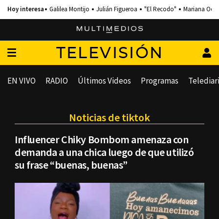
Galilea Montijo
Julián Figueroa
"El Recodo"
Mariana Och
TELEVISIÓN
EN VIVO
RADIO
Últimos Videos
Programas
Telediar
Noticias de tiktok
Influencer Chiky Bombom amenaza con
demanda a una chica luego de que utilizó
su frase “buenas, buenas”