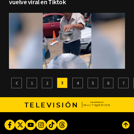
vuelve viral en Tiktok
3
1
2
4
5
6
7
TELEVISIÓN
Facebook
Twitter
Youtube
Instagram
TikTok
Threads
Subi