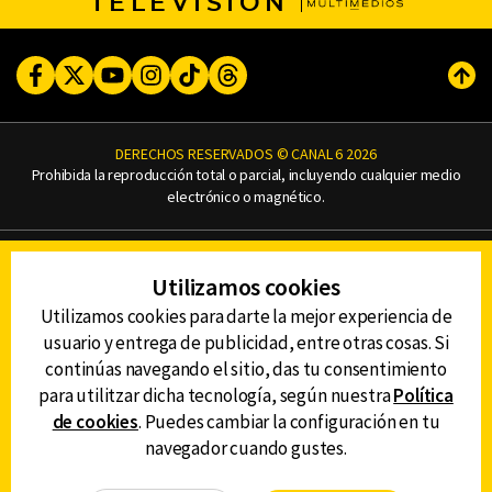
TELEVISIÓN
Facebook
Twitter
Youtube
Instagram
TikTok
Threads
Subi
DERECHOS RESERVADOS © CANAL 6 2026
Prohibida la reproducción total o parcial, incluyendo cualquier medio
electrónico o magnético.
CONTACTO
Utilizamos cookies
AVISO DE PRIVACIDAD
AVISO LEGAL
Utilizamos cookies para darte la mejor experiencia de
DEFENSORÍA DE LAS AUDIENCIAS
usuario y entrega de publicidad, entre otras cosas. Si
continúas navegando el sitio, das tu consentimiento
para utilitzar dicha tecnología, según nuestra
Política
de cookies
. Puedes cambiar la configuración en tu
DESCARGA LA APP DE CANAL 6
navegador cuando gustes.