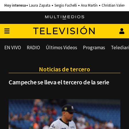
Laura Zapata
Sergio Fachelli
Ana Martín
Christian Valero
TELEVISIÓN
EN VIVO
RADIO
Últimos Videos
Programas
Telediar
Noticias de tercero
Campeche se lleva el tercero de la serie