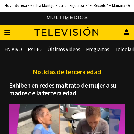
Galilea Montijo
Julián Figueroa
"El Recodo"
Mariana Och
TELEVISIÓN
EN VIVO
RADIO
Últimos Videos
Programas
Telediar
Noticias de tercera edad
Exhiben en redes maltrato de mujer a su
madre de la tercera edad