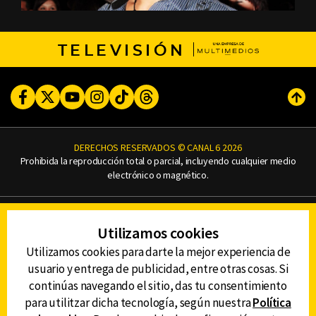
TELEVISIÓN
Facebook
Twitter
Youtube
Instagram
TikTok
Threads
Subi
DERECHOS RESERVADOS © CANAL 6 2026
Prohibida la reproducción total o parcial, incluyendo cualquier medio
electrónico o magnético.
CONTACTO
Utilizamos cookies
AVISO DE PRIVACIDAD
AVISO LEGAL
Utilizamos cookies para darte la mejor experiencia de
DEFENSORÍA DE LAS AUDIENCIAS
usuario y entrega de publicidad, entre otras cosas. Si
continúas navegando el sitio, das tu consentimiento
para utilitzar dicha tecnología, según nuestra
Política