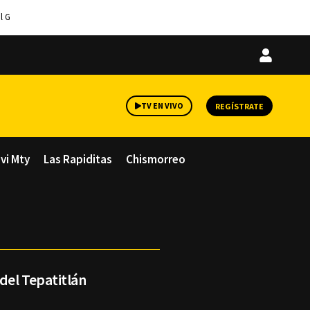
l G
Iniciar
sesión
TV EN VIVO
REGÍSTRATE
avi Mty
Las Rapiditas
Chismorreo
del Tepatitlán