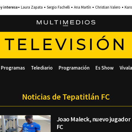
Laura Zapata
Sergio Fachelli
Ana Martín
Christian Valero
Karo
TELEVISIÓN
Programas
Telediario
Programación
Es Show
Vival
Noticias de Tepatitlán FC
Joao Maleck, nuevo jugador 
FC