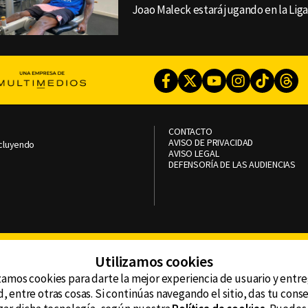
Joao Maleck estará jugando en la Liga
Facebook
Twitter
Youtube
Instagram
TikTok
Th
CONTACTO
AVISO DE PRIVACIDAD
ncluyendo
AVISO LEGAL
DEFENSORÍA DE LAS AUDIENCIAS
Utilizamos cookies
zamos cookies para darte la mejor experiencia de usuario y entr
, entre otras cosas. Si continúas navegando el sitio, das tu con