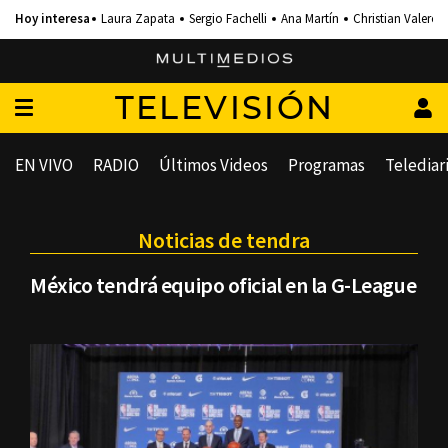
Laura Zapata
Sergio Fachelli
Ana Martín
Christian Valero
TELEVISIÓN
EN VIVO
RADIO
Últimos Videos
Programas
Telediar
Noticias de tendra
México tendrá equipo oficial en la G-League