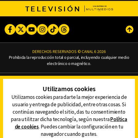
TELEVISIÓN
Facebook
Twitter
Youtube
Instagram
TikTok
Threads
Subi
DERECHOS RESERVADOS © CANAL 6 2026
Prohibida la reproducción total o parcial, incluyendo cualquier medio
electrónico o magnético.
CONTACTO
Utilizamos cookies
AVISO DE PRIVACIDAD
AVISO LEGAL
Utilizamos cookies para darte la mejor experiencia de
DEFENSORÍA DE LAS AUDIENCIAS
usuario y entrega de publicidad, entre otras cosas. Si
continúas navegando el sitio, das tu consentimiento
para utilitzar dicha tecnología, según nuestra
Política
de cookies
. Puedes cambiar la configuración en tu
DESCARGA LA APP DE CANAL 6
navegador cuando gustes.