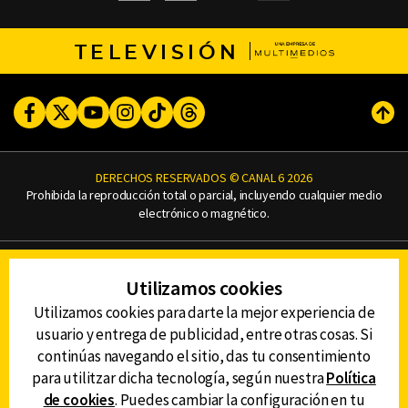
TELEVISIÓN
Facebook
Twitter
Youtube
Instagram
TikTok
Threads
Subi
DERECHOS RESERVADOS © CANAL 6 2026
Prohibida la reproducción total o parcial, incluyendo cualquier medio
electrónico o magnético.
CONTACTO
Utilizamos cookies
AVISO DE PRIVACIDAD
AVISO LEGAL
Utilizamos cookies para darte la mejor experiencia de
DEFENSORÍA DE LAS AUDIENCIAS
usuario y entrega de publicidad, entre otras cosas. Si
continúas navegando el sitio, das tu consentimiento
para utilitzar dicha tecnología, según nuestra
Política
de cookies
. Puedes cambiar la configuración en tu